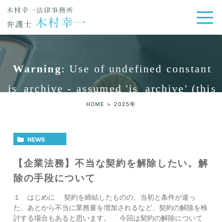
Warning
: Use of undefined constant
is_archive - assumed 'is_archive' (this
HOME
2025年
will throw an Error in a future version
of PHP) in
/home/gd02/kimura-
NEWS
lawyer.jp/public_html/wp-
【企業法務】不当な契約を解除したい。解
content/themes/genova_tpl/index.php
除の手段について
on line
14
１ はじめに 契約を締結したものの、当初と条件が違っ
年:
た、あとから不当に業務量を増加されるなど、契約の解除を検
討する場合もあると思います。 今回は契約の解除について